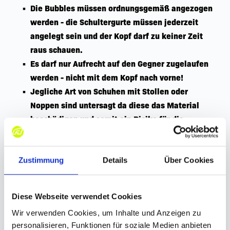
Die Bubbles müssen ordnungsgemäß angezogen 
werden - die Schultergurte müssen jederzeit 
angelegt sein und der Kopf darf zu keiner Zeit 
raus schauen.
Es darf nur Aufrecht auf den Gegner zugelaufen 
werden - nicht mit dem Kopf nach vorne!
Jegliche Art von Schuhen mit Stollen oder 
Noppen sind untersagt da diese das Material 
beschädigen und somit ein Risiko für die 
Teilnehmer besteht.
Wir raten Gästen mit Knie- oder 
Zustimmung
Details
Über Cookies
Rückenproblemen dringend davon ab, an der 
Aktivität "Bubble Soccer" teilzunehmen. 
Wir behalten uns das Recht vor, übermäßig 
Diese Webseite verwendet Cookies
alkoholisierten Teilnehmern die Teilnahme an 
Wir verwenden Cookies, um Inhalte und Anzeigen zu
der Aktivität "Bubble Soccer" zu untersagen.
personalisieren, Funktionen für soziale Medien anbieten