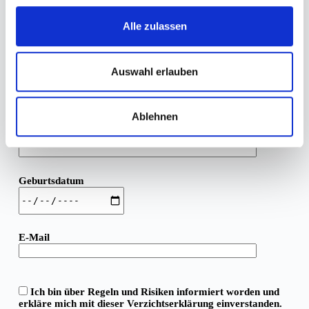
schweren Verletzungen den oben genannten Regeln 
g
s
und Anweisungen folge zu leisten ist!
Alle zulassen
a
Buchungsnummer
u
s
Auswahl erlauben
w
Name
a
Ablehnen
h
l
Vorname
Geburtsdatum
E-Mail
Ich bin über Regeln und Risiken informiert worden und
erkläre mich mit dieser Verzichtserklärung einverstanden.