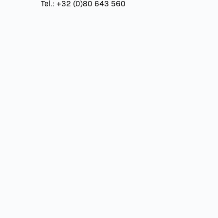
Tel.: +32 (0)80 643 560
Mail: 
info
@actionzone.be
ÖFFNUNGSZEITEN
pril – September:
Oktober – März:
o.-Di. Auf Anfrage
Mo.-Di. Auf Anfrage
i-Sa. 9 – 20h
Mi-So. 10 – 17h
o: 10 – 18h