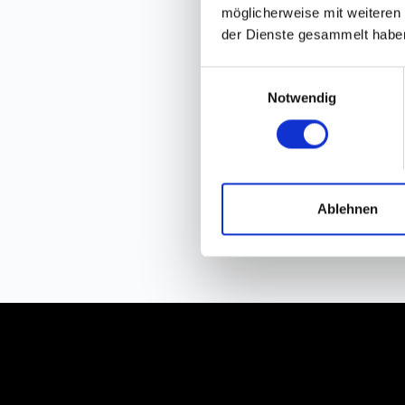
möglicherweise mit weiteren
der Dienste gesammelt habe
E
Notwendig
i
n
w
i
l
l
Ablehnen
i
g
u
n
g
s
a
u
s