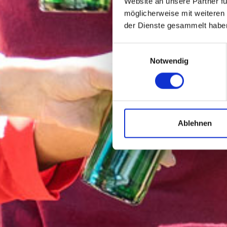
Website an unsere Partner fü
möglicherweise mit weiteren
der Dienste gesammelt habe
E
Notwendig
i
n
w
i
l
l
Ablehnen
i
g
u
n
g
s
a
u