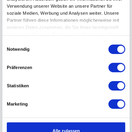
Verwendung unserer Website an unsere Partner für
6,00€
soziale Medien, Werbung und Analysen weiter. Unsere
Partner führen diese Informationen möglicherweise mit
weiteren Daten zusammen, die Sie ihnen bereitgestellt
﻿pro Stück
haben oder die sie im Rahmen Ihrer Nutzung der Dienste
gesammelt haben.
E
JETZT ANFRAGEN
Notwendig
i
n
w
Präferenzen
i
l
l
Statistiken
i
g
Marketing
u
n
g
s
Alle zulassen