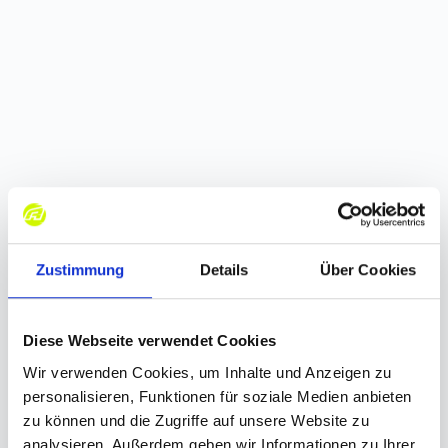
SANDWICHES
Belegte Sandwiches für den Hunger 
Zustimmung
Details
Über Cookies
zwischendurch
Schinken, Käse, Dagobert, Thunfisch, Huhn 
Diese Webseite verwendet Cookies
Hawaii
Wir verwenden Cookies, um Inhalte und Anzeigen zu
personalisieren, Funktionen für soziale Medien anbieten
BESTELLUNG: max. 72h vor eurem Event 
zu können und die Zugriffe auf unsere Website zu
analysieren. Außerdem geben wir Informationen zu Ihrer