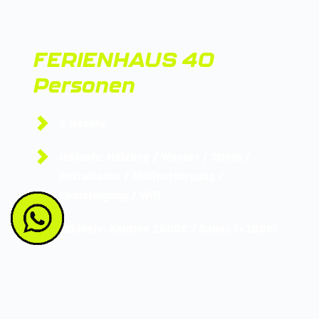
FERIENHAUS 40 
Personen
2 Nächte 
Inklusiv: Heizung / Wasser / Strom / 
Bettwäsche / Müllentsorgung / 
Endreinigung / Wifi
Exklusiv: Kaution 1500€ / Sauna (+100€)
ab