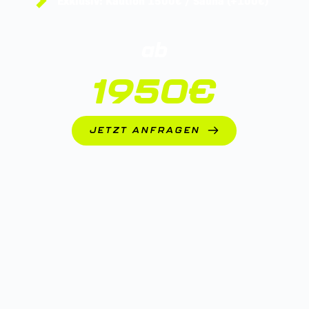
Exklusiv: Kaution 1500€ / Sauna (+100€)
ab
1950€
JETZT ANFRAGEN