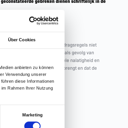
 geconstateerde gebreken dienen schriftelijk in de 
iviteit "E-Scoot".
Über Cookies
bruiker de voorschriften en gedragsregels niet 
ploitant zouden kunnen indienen als gevolg van 
n aansprakelijkheid voor eventuele nalatigheid en 
 Medien anbieten zu können
fysieke inspanning met zich meebrengt en dat de 
hrer Verwendung unserer
 führen diese Informationen
ie im Rahmen Ihrer Nutzung
Marketing