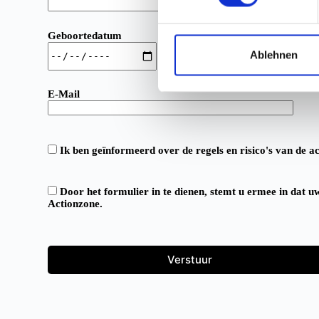
w
i
Geboortedatum
l
l
Ablehnen
i
g
E-Mail
u
n
g
Ik ben geïnformeerd over de regels en risico's van de a
s
a
u
Door het formulier in te dienen, stemt u ermee in dat 
Actionzone.
s
w
a
h
l