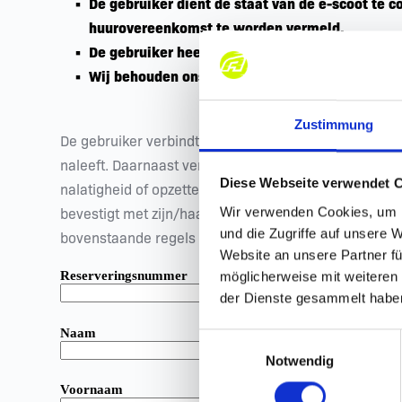
De gebruiker dient de staat van de e-scoot te c
huurovereenkomst te worden vermeld.
De gebruiker heeft technische instructie ontva
Wij behouden ons het recht voor om deelnemers 
Zustimmung
De gebruiker verbindt zich er ook toe de provider te
naleeft. Daarnaast verplicht de gebruiker zich om de 
Diese Webseite verwendet 
nalatigheid of opzettelijk handelen of nalaten van de 
Wir verwenden Cookies, um I
bevestigt met zijn/haar handtekening dat hij/zij erva
und die Zugriffe auf unsere 
bovenstaande regels en instructies moeten worden o
Website an unsere Partner fü
Reserveringsnummer
möglicherweise mit weiteren
der Dienste gesammelt habe
Naam
E
Notwendig
i
n
Voornaam