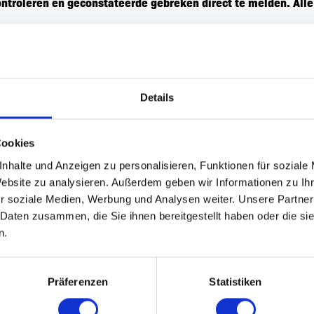
ontroleren en geconstateerde gebreken direct te melden. Alle
ngen over de E-Scoots.
die onder invloed zijn te verbieden deel te nemen aan de act
Details
 vergoeden voor alle schade die wordt veroorzaakt doordat de ge
exploitant te vrijwaren van alle claims die derden tegen de ex
Cookies
gebruiker. De gebruiker vrijwaart de exploitant bij voorbaat va
nhalte und Anzeigen zu personalisieren, Funktionen für soziale
n op de hoogte is gesteld dat de activiteit "E-Scoot" een grote 
Website zu analysieren. Außerdem geben wir Informationen zu I
pgevolgd om ernstig letsel te voorkomen!
r soziale Medien, Werbung und Analysen weiter. Unsere Partner
 Daten zusammen, die Sie ihnen bereitgestellt haben oder die s
n.
Präferenzen
Statistiken