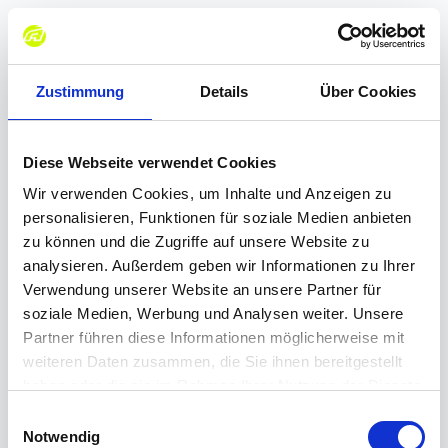
Ga
naar
de
inhoud
Zustimmung
Details
Über Cookies
Diese Webseite verwendet Cookies
Wir verwenden Cookies, um Inhalte und Anzeigen zu
personalisieren, Funktionen für soziale Medien anbieten
zu können und die Zugriffe auf unsere Website zu
analysieren. Außerdem geben wir Informationen zu Ihrer
Verwendung unserer Website an unsere Partner für
soziale Medien, Werbung und Analysen weiter. Unsere
Partner führen diese Informationen möglicherweise mit
weiteren Daten zusammen, die Sie ihnen bereitgestellt
haben oder die sie im Rahmen Ihrer Nutzung der Dienste
gesammelt haben.
E
Notwendig
i