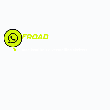
OFFROAD
Hoge kwaliteit 3 versnelling skelters
Uniek in Oost-België
Direct aan het "Ravel wandel- en 
fietspad".
vanaf
9,90€