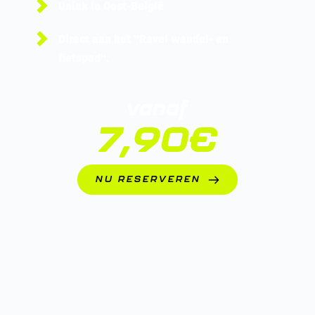
Uniek in Oost-België
Direct aan het "Ravel wandel- en 
fietspad".
vanaf
7,90€
NU RESERVEREN