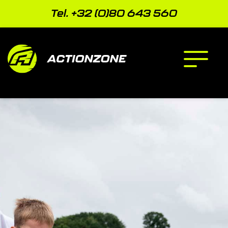
Ga
naar
Tel. +32 (0)80 643 560
de
inhoud