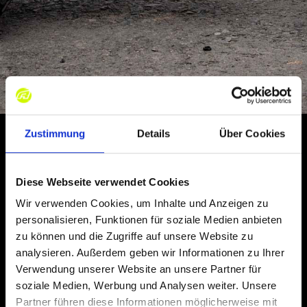
Zustimmung
Details
Über Cookies
Uniek in Oost-
Diese Webseite verwendet Cookies
België - onze Go 
Wir verwenden Cookies, um Inhalte und Anzeigen zu
personalisieren, Funktionen für soziale Medien anbieten
zu können und die Zugriffe auf unsere Website zu
Kart verhuur.
analysieren. Außerdem geben wir Informationen zu Ihrer
Verwendung unserer Website an unsere Partner für
soziale Medien, Werbung und Analysen weiter. Unsere
Door onze ideale ligging direct aan de Ravel, hebben 
Partner führen diese Informationen möglicherweise mit