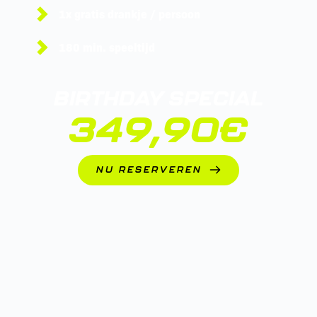
1x gratis drankje / persoon
180 min. speeltijd
BIRTHDAY SPECIAL
349,90€
NU RESERVEREN