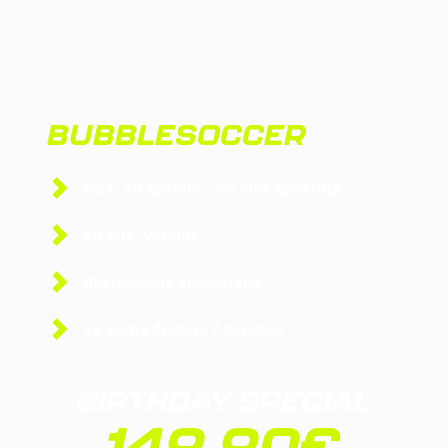
BUBBLESOCCER
Max. 10 spelers - 45 min. speeltijd
60 min. verblijf
Opblaasbare speelarena
1x gratis drankje / persoon
BIRTHDAY SPECIAL
149,90€