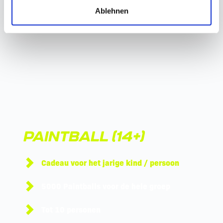
a
Ablehnen
h
l
PAINTBALL (14+)
Cadeau voor het jarige kind / persoon
5000 Paintballs voor de hele groep
Tot 10 personen