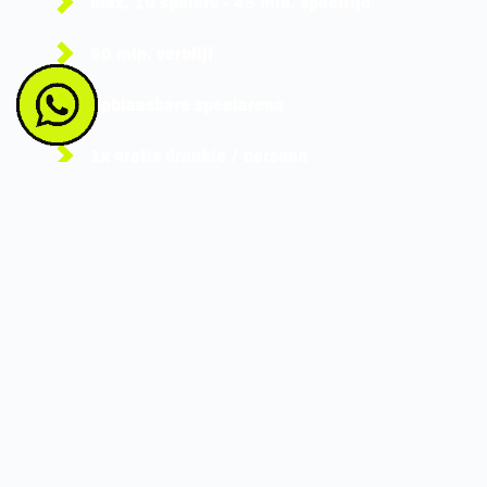
Max. 10 spelers - 45 min. speeltijd
60 min. verblijf
Opblaasbare speelarena
1x gratis drankje / persoon
BIRTHDAY SPECIAL
149,90€
NU RESERVEREN