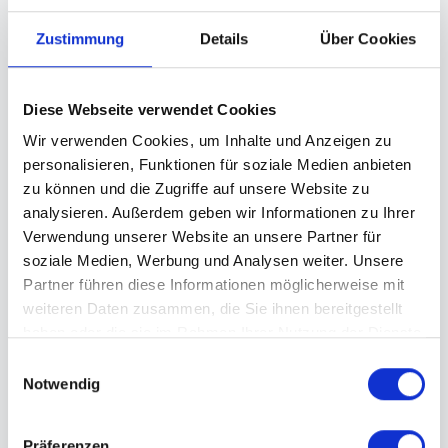
6.4 Das Angebot des Gutscheins verliert seinen Wert, 
Zustimmung
Details
Über Cookies
wenn er nicht innerhalb der angegebenen Gültigkeit 
eingelöst wird. Ein Recht auf die Einlösung zu anderen 
Diese Webseite verwendet Cookies
Bedingungen besteht nicht.
Wir verwenden Cookies, um Inhalte und Anzeigen zu
personalisieren, Funktionen für soziale Medien anbieten
6.5 Wird der Gutschein außerhalb der angegebenen 
zu können und die Zugriffe auf unsere Website zu
Gültigkeit zurückgegeben, kann er gegen einen Wert 
analysieren. Außerdem geben wir Informationen zu Ihrer
gleichen anderen Gutschein getauscht werden. Hier 
Verwendung unserer Website an unsere Partner für
wird auf jeden Fall eine Stornogebühr von 50% des 
soziale Medien, Werbung und Analysen weiter. Unsere
Kaufpreises fällig.
Partner führen diese Informationen möglicherweise mit
weiteren Daten zusammen, die Sie ihnen bereitgestellt
haben oder die sie im Rahmen Ihrer Nutzung der Dienste
7. Zahlung
gesammelt haben.
E
Notwendig
i
7.1 Wird beim Lastschriftverfahren die Lastschrift von 
n
der Bank des Verbrauchers zurückgegeben, weil z.B. 
w
keine ausreichende Deckung des Kontos besteht, wird 
Präferenzen