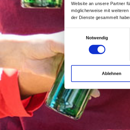
Website an unsere Partner fü
möglicherweise mit weiteren
der Dienste gesammelt habe
E
Notwendig
i
n
w
i
l
l
Ablehnen
i
g
u
n
g
s
a
u