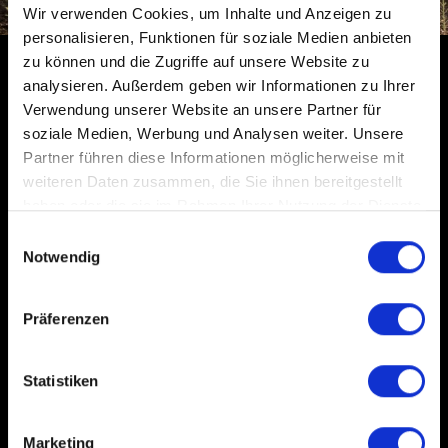
Wir verwenden Cookies, um Inhalte und Anzeigen zu
personalisieren, Funktionen für soziale Medien anbieten
zu können und die Zugriffe auf unsere Website zu
analysieren. Außerdem geben wir Informationen zu Ihrer
Découvre la beauté 
Verwendung unserer Website an unsere Partner für
soziale Medien, Werbung und Analysen weiter. Unsere
Partner führen diese Informationen möglicherweise mit
des environs de 
weiteren Daten zusammen, die Sie ihnen bereitgestellt
haben oder die sie im Rahmen Ihrer Nutzung der Dienste
Deidenberg d'une 
gesammelt haben.
E
Notwendig
i
toute nouvelle 
n
w
Präferenzen
i
manière !
l
l
Statistiken
i
g
Avec nos tout nouveaux scooters électriques, tu as 
Marketing