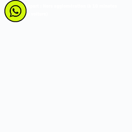
Départ : Hors agglomération (à 10 minutes 
en voiture)
39,90€
RÉSERVER MAINTENANT
ACTIONZONE 2025. All rights reserved | 
Impressum
 | 