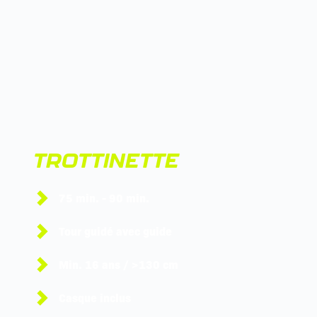
TROTTINETTE
75 min. - 90 min. 
Tour guidé avec guide
Min. 16 ans / >130 cm
Casque inclus